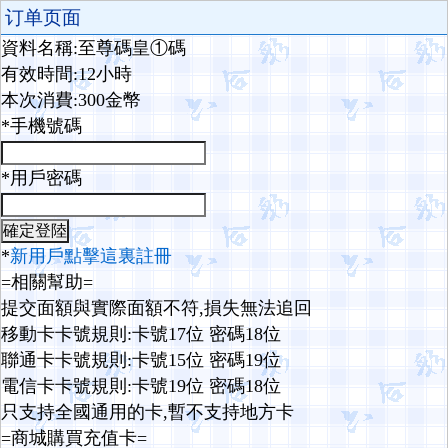
订单页面
資料名稱:至尊碼皇①碼
有效時間:12小時
本次消費:300金幣
*手機號碼
*用戶密碼
*
新用戶點擊這裏註冊
=相關幫助=
提交面額與實際面額不符,損失無法追回
移動卡卡號規則:卡號17位 密碼18位
聯通卡卡號規則:卡號15位 密碼19位
電信卡卡號規則:卡號19位 密碼18位
只支持全國通用的卡,暫不支持地方卡
=商城購買充值卡=